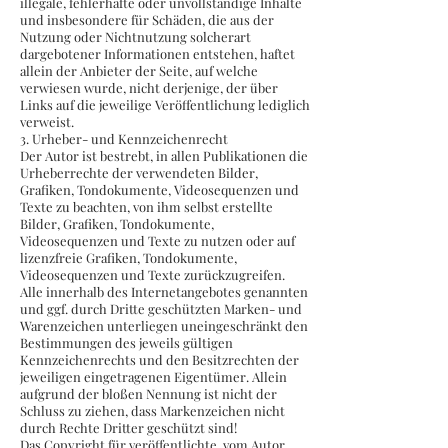
illegale, fehlerhafte oder unvollständige Inhalte
und insbesondere für Schäden, die aus der
Nutzung oder Nichtnutzung solcherart
dargebotener Informationen entstehen, haftet
allein der Anbieter der Seite, auf welche
verwiesen wurde, nicht derjenige, der über
Links auf die jeweilige Veröffentlichung lediglich
verweist.
3. Urheber- und Kennzeichenrecht
Der Autor ist bestrebt, in allen Publikationen die
Urheberrechte der verwendeten Bilder,
Grafiken, Tondokumente, Videosequenzen und
Texte zu beachten, von ihm selbst erstellte
Bilder, Grafiken, Tondokumente,
Videosequenzen und Texte zu nutzen oder auf
lizenzfreie Grafiken, Tondokumente,
Videosequenzen und Texte zurückzugreifen.
Alle innerhalb des Internetangebotes genannten
und ggf. durch Dritte geschützten Marken- und
Warenzeichen unterliegen uneingeschränkt den
Bestimmungen des jeweils gültigen
Kennzeichenrechts und den Besitzrechten der
jeweiligen eingetragenen Eigentümer. Allein
aufgrund der bloßen Nennung ist nicht der
Schluss zu ziehen, dass Markenzeichen nicht
durch Rechte Dritter geschützt sind!
Das Copyright für veröffentlichte, vom Autor