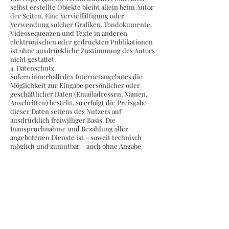
selbst erstellte Objekte bleibt allein beim Autor
der Seiten. Eine Vervielfältigung oder
Verwendung solcher Grafiken, Tondokumente,
Videosequenzen und Texte in anderen
elektronischen oder gedruckten Publikationen
ist ohne ausdrückliche Zustimmung des Autors
nicht gestattet.
4. Datenschutz
Sofern innerhalb des Internetangebotes die
Möglichkeit zur Eingabe persönlicher oder
geschäftlicher Daten (Emailadressen, Namen,
Anschriften) besteht, so erfolgt die Preisgabe
dieser Daten seitens des Nutzers auf
ausdrücklich freiwilliger Basis. Die
Inanspruchnahme und Bezahlung aller
angebotenen Dienste ist – soweit technisch
möglich und zumutbar – auch ohne Angabe
solcher Daten bzw. unter Angabe anonymisierter
Daten oder eines Pseudonyms gestattet. Die
Nutzung der im Rahmen des Impressums oder
vergleichbarer Angaben veröffentlichten
Kontaktdaten wie Postanschriften, Telefon- und
Faxnummern sowie Emailadressen durch Dritte
zur Übersendung von nicht ausdrücklich
angeforderten Informationen ist nicht gestattet.
Rechtliche Schritte gegen die Versender von