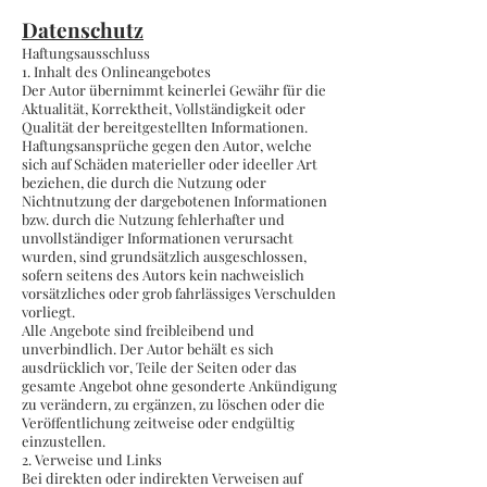
Datenschutz
Haftungsausschluss
1. Inhalt des Onlineangebotes
Der Autor übernimmt keinerlei Gewähr für die
Aktualität, Korrektheit, Vollständigkeit oder
Qualität der bereitgestellten Informationen.
Haftungsansprüche gegen den Autor, welche
sich auf Schäden materieller oder ideeller Art
beziehen, die durch die Nutzung oder
Nichtnutzung der dargebotenen Informationen
bzw. durch die Nutzung fehlerhafter und
unvollständiger Informationen verursacht
wurden, sind grundsätzlich ausgeschlossen,
sofern seitens des Autors kein nachweislich
vorsätzliches oder grob fahrlässiges Verschulden
vorliegt.
Alle Angebote sind freibleibend und
unverbindlich. Der Autor behält es sich
ausdrücklich vor, Teile der Seiten oder das
gesamte Angebot ohne gesonderte Ankündigung
zu verändern, zu ergänzen, zu löschen oder die
Veröffentlichung zeitweise oder endgültig
einzustellen.
2. Verweise und Links
Bei direkten oder indirekten Verweisen auf