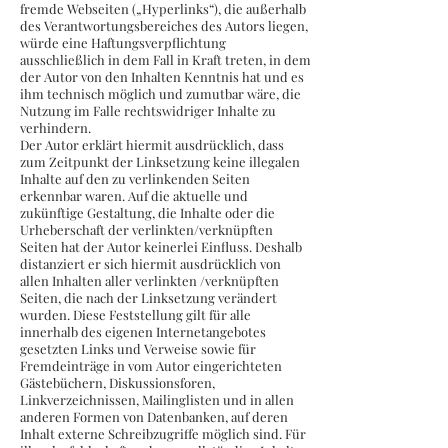
fremde Webseiten („Hyperlinks“), die außerhalb
des Verantwortungsbereiches des Autors liegen,
würde eine Haftungsverpflichtung
ausschließlich in dem Fall in Kraft treten, in dem
der Autor von den Inhalten Kenntnis hat und es
ihm technisch möglich und zumutbar wäre, die
Nutzung im Falle rechtswidriger Inhalte zu
verhindern.
Der Autor erklärt hiermit ausdrücklich, dass
zum Zeitpunkt der Linksetzung keine illegalen
Inhalte auf den zu verlinkenden Seiten
erkennbar waren. Auf die aktuelle und
zukünftige Gestaltung, die Inhalte oder die
Urheberschaft der verlinkten/verknüpften
Seiten hat der Autor keinerlei Einfluss. Deshalb
distanziert er sich hiermit ausdrücklich von
allen Inhalten aller verlinkten /verknüpften
Seiten, die nach der Linksetzung verändert
wurden. Diese Feststellung gilt für alle
innerhalb des eigenen Internetangebotes
gesetzten Links und Verweise sowie für
Fremdeinträge in vom Autor eingerichteten
Gästebüchern, Diskussionsforen,
Linkverzeichnissen, Mailinglisten und in allen
anderen Formen von Datenbanken, auf deren
Inhalt externe Schreibzugriffe möglich sind. Für